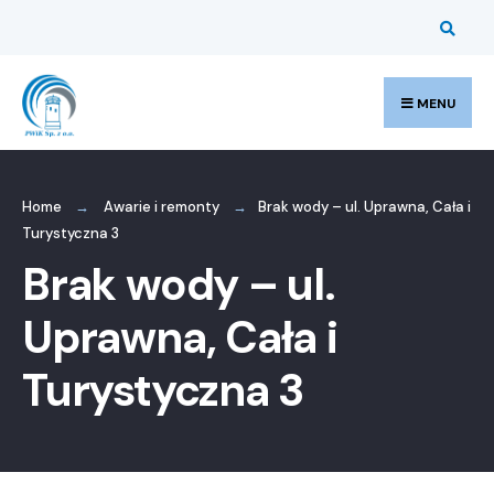
Search
Skip
for:
to
content
MENU
Home
Awarie i remonty
Brak wody – ul. Uprawna, Cała i
Turystyczna 3
Brak wody – ul.
Uprawna, Cała i
Turystyczna 3