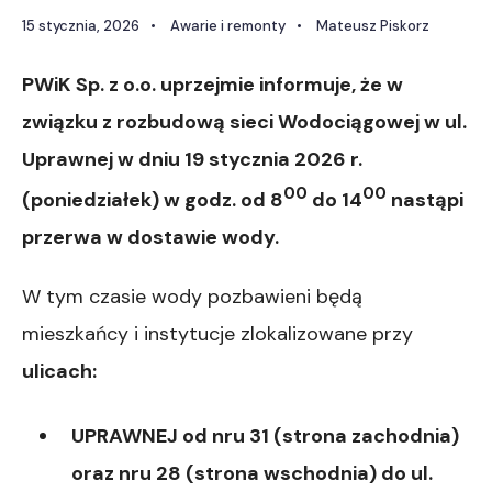
15 stycznia, 2026
•
Awarie i remonty
•
Mateusz Piskorz
PWiK Sp. z o.o. uprzejmie informuj
e
, że w
związku z
rozbudową
sieci Wodociągowej
w
ul.
Uprawnej
w dni
u
19
stycznia
202
6
r.
0
0
0
0
(
poniedziałek
)
w godz. od
8
do 1
4
nastąpi
przerwa w dostawie wody.
W tym czasie wody pozbawieni będą
mieszkańcy i instytucje zlokalizowane przy
ulic
ach
:
UPRAWNEJ od nru 31 (strona zachodnia)
oraz nru 28 (strona wschodnia) do ul.