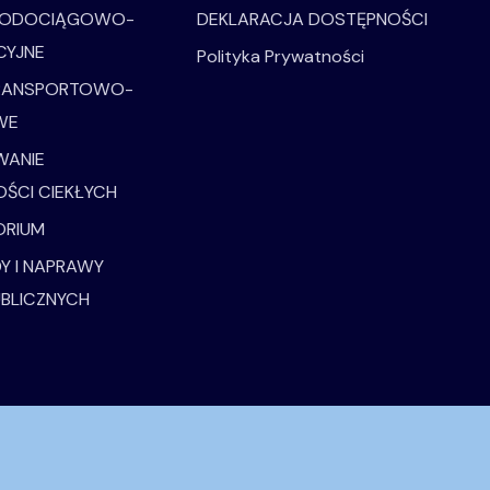
WODOCIĄGOWO-
DEKLARACJA DOSTĘPNOŚCI
CYJNE
Polityka Prywatności
TRANSPORTOWO-
WE
WANIE
OŚCI CIEKŁYCH
ORIUM
Y I NAPRAWY
UBLICZNYCH