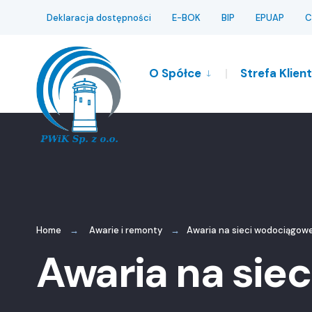
for:
Skip
Deklaracja dostępności
E-BOK
BIP
EPUAP
C
to
content
O Spółce
Strefa Klien
Home
Awarie i remonty
Awaria na sieci wodociągow
Awaria na sie