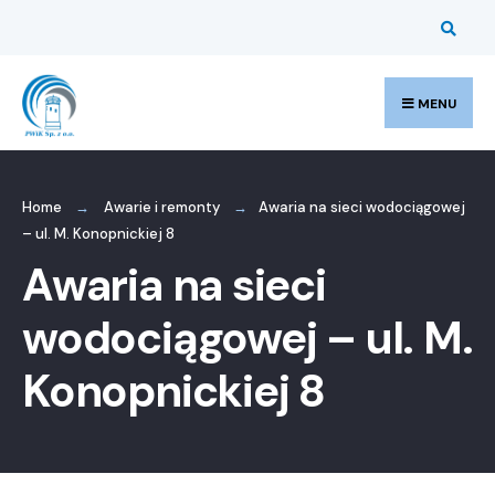
Search
Skip
for:
to
content
MENU
Home
Awarie i remonty
Awaria na sieci wodociągowej
– ul. M. Konopnickiej 8
Awaria na sieci
wodociągowej – ul. M.
Konopnickiej 8