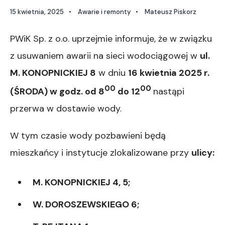
15 kwietnia, 2025
•
Awarie i remonty
•
Mateusz Piskorz
PWiK Sp. z o.o. uprzejmie informuje, że w związku
z usuwaniem awarii na sieci wodociągowej w
ul.
M.
KONOPNICKIEJ 8
w dniu
16
kwietnia
202
5
r.
0
0
0
0
(
ŚRODA
)
w godz. od
8
do 1
2
nastąpi
przerwa w dostawie wody.
W tym czasie wody pozbawieni będą
mieszkańcy i instytucje zlokalizowane przy
ulic
y
:
M. KONOPNICKIEJ 4, 5;
W. DOROSZEWSKIEGO 6;